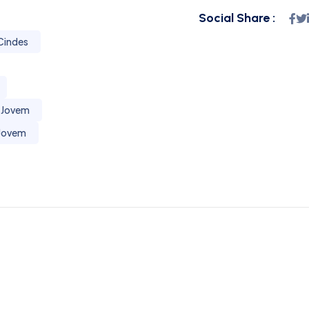
Social Share :
Cindes
a Jovem
 Jovem