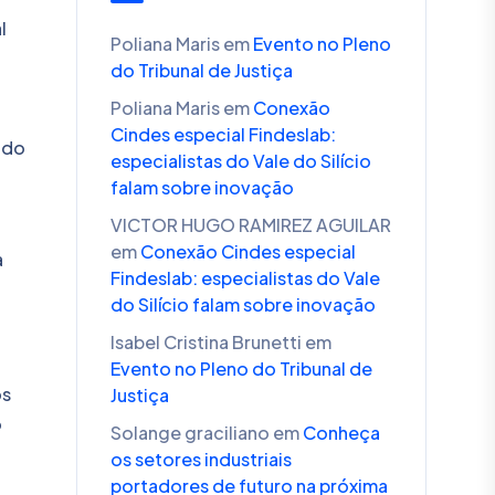
l
Poliana Maris
em
Evento no Pleno
do Tribunal de Justiça
Poliana Maris
em
Conexão
Cindes especial Findeslab:
ndo
especialistas do Vale do Silício
falam sobre inovação
VICTOR HUGO RAMIREZ AGUILAR
em
Conexão Cindes especial
a
Findeslab: especialistas do Vale
do Silício falam sobre inovação
Isabel Cristina Brunetti
em
Evento no Pleno do Tribunal de
os
Justiça
o
Solange graciliano
em
Conheça
os setores industriais
portadores de futuro na próxima