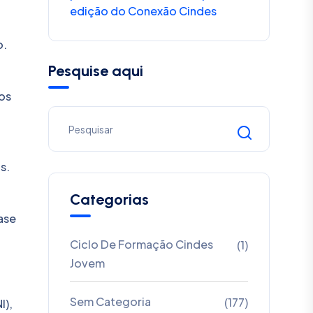
edição do Conexão Cindes
o.
Pesquise aqui
os
u
s.
Categorias
ase
Ciclo De Formação Cindes
(1)
Jovem
Sem Categoria
(177)
I),