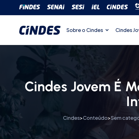
Sobre o Cindes
Cindes J
Cindes Jovem É M
I
Cindes
Conteúdo
Sem catego
>
>