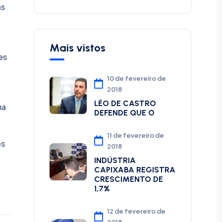
as
Mais vistos
es
10 de fevereiro de
2018
LÉO DE CASTRO
ma
DEFENDE QUE O
11 de fevereiro de
os
2018
INDÚSTRIA
CAPIXABA REGISTRA
CRESCIMENTO DE
1,7%
12 de fevereiro de