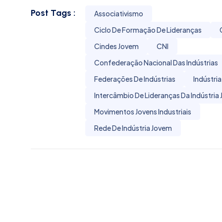
Post Tags :
Associativismo
Ciclo De Formação De Lideranças
Cindes Jovem
CNI
Confederação Nacional Das Indústrias
Federações De Indústrias
Indústri
Intercâmbio De Lideranças Da Indústria
Movimentos Jovens Industriais
Rede De Indústria Jovem