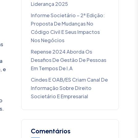
Liderança 2025
o
Informe Societário – 2ª Edição:
Proposta De Mudanças No
Código Civil E Seus Impactos
Nos Negócios
as
Repense 2024 Aborda Os
Desafios De Gestão De Pessoas
a
Em Tempos De I.A
, e
Cindes E OAB/ES Criam Canal De
Informação Sobre Direito
Societário E Empresarial
lo
s.
Comentários