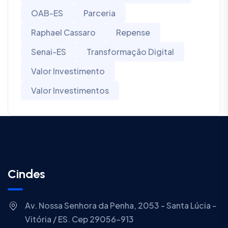
OAB-ES
Parceria
Raphael Cassaro
Repense
Senai-ES
Transformação Digital
Valor Investimento
Valor Investimentos
Cindes
Av. Nossa Senhora da Penha, 2053 - Santa Lúcia -
Vitória / ES. Cep 29056-913