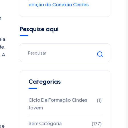
edição do Conexão Cindes
m
Pesquise aqui
la.
de.
. A
Categorias
Ciclo De Formação Cindes
(1)
Jovem
Sem Categoria
(177)
 e