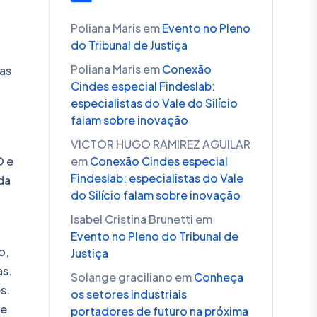
Poliana Maris
em
Evento no Pleno
do Tribunal de Justiça
Poliana Maris
em
Conexão
as
Cindes especial Findeslab:
especialistas do Vale do Silício
falam sobre inovação
VICTOR HUGO RAMIREZ AGUILAR
O e
em
Conexão Cindes especial
Findeslab: especialistas do Vale
da
do Silício falam sobre inovação
Isabel Cristina Brunetti
em
Evento no Pleno do Tribunal de
o,
Justiça
as.
Solange graciliano
em
Conheça
s.
os setores industriais
se
portadores de futuro na próxima