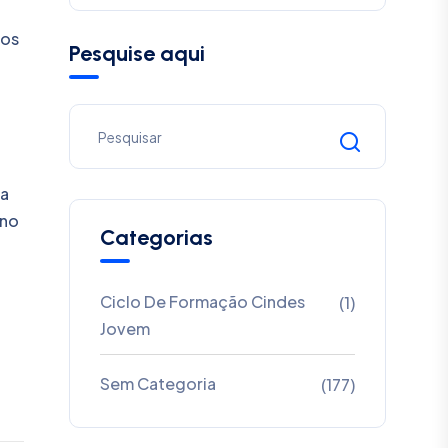
 os
Pesquise aqui
 a
rno
Categorias
Ciclo De Formação Cindes
(1)
Jovem
Sem Categoria
(177)