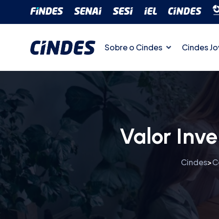
Sobre o Cindes
Cindes J
Valor Inv
Cindes
C
>