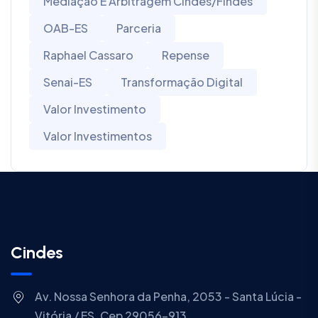
Mediação E Arbitragem Cindes/Findes
OAB-ES
Parceria
Raphael Cassaro
Repense
Senai-ES
Transformação Digital
Valor Investimento
Valor Investimentos
Cindes
Av. Nossa Senhora da Penha, 2053 - Santa Lúcia -
Vitória / ES. Cep 29056-913