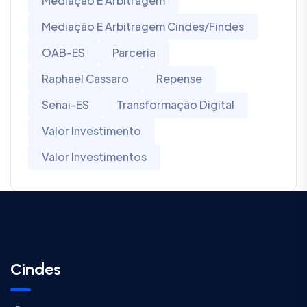
Mediação E Arbitragem
Mediação E Arbitragem Cindes/Findes
OAB-ES
Parceria
Raphael Cassaro
Repense
Senai-ES
Transformação Digital
Valor Investimento
Valor Investimentos
Cindes