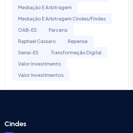
Mediação E Arbitragem
Mediação E Arbitragem Cindes/Findes
OAB-ES
Parceria
Raphael Cassaro
Repense
Senai-ES
Transformação Digital
Valor Investimento
Valor Investimentos
Cindes