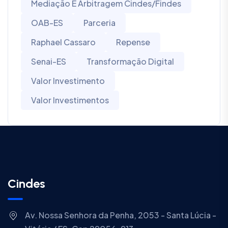
Mediação E Arbitragem Cindes/Findes
OAB-ES
Parceria
Raphael Cassaro
Repense
Senai-ES
Transformação Digital
Valor Investimento
Valor Investimentos
Cindes
Av. Nossa Senhora da Penha, 2053 - Santa Lúcia -