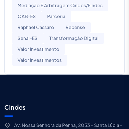
Mediação E Arbitragem Cindes/Findes
OAB-ES
Parceria
Raphael Cassaro
Repense
Senai-ES
Transformação Digital
Valor Investimento
Valor Investimentos
Cindes
Av. Nossa Senhora da Penha, 2053 - Santa Lúcia -