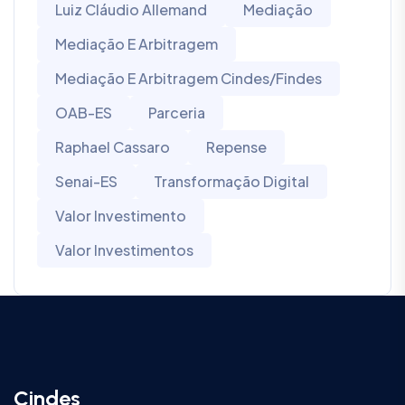
Luiz Cláudio Allemand
Mediação
Mediação E Arbitragem
Mediação E Arbitragem Cindes/Findes
OAB-ES
Parceria
Raphael Cassaro
Repense
Senai-ES
Transformação Digital
Valor Investimento
Valor Investimentos
Cindes