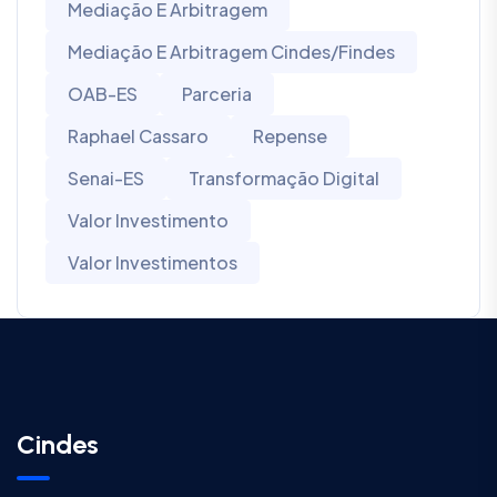
Mediação E Arbitragem
Mediação E Arbitragem Cindes/Findes
OAB-ES
Parceria
Raphael Cassaro
Repense
Senai-ES
Transformação Digital
Valor Investimento
Valor Investimentos
Cindes