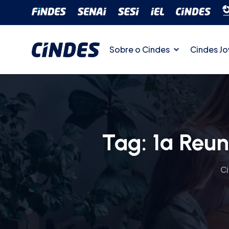
Sobre o Cindes
Cindes J
Tag:
1ª Reun
C